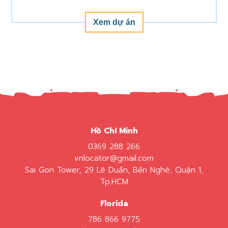
Xem dự án
Hồ Chí Minh
0369 288 266
vnlocator@gmail.com
Sai Gon Tower, 29 Lê Duẩn, Bến Nghé, Quận 1,
Tp.HCM
Florida
786 866 9775